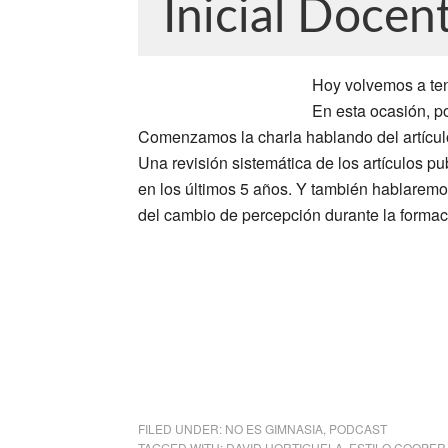
Inicial Doce
Hoy volvemos a ten
En esta ocasión, p
Comenzamos la charla hablando del artículo
Una revisión sistemática de los artículos 
en los últimos 5 años. Y también hablaremo
del cambio de percepción durante la formaci
FILED UNDER:
NO ES GIMNASIA
,
PODCAST
TAGGED WITH:
DAVID HORTIGUELA
,
ESTILO COOPER