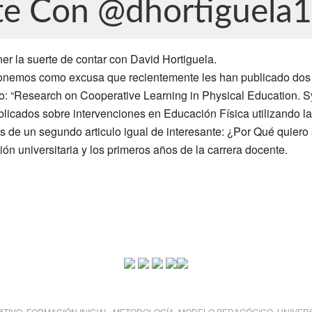
nte Con @dhortiguela1
er la suerte de contar con David Hortiguela.
onemos como excusa que recientemente les han publicado dos a
: “Research on Cooperative Learning in Physical Education. Sy
publicados sobre intervenciones en Educación Física utilizando 
s de un segundo articulo igual de interesante: ¿Por Qué quiero 
ón universitaria y los primeros años de la carrera docente.
ATIVO
,
FORMACIÓN INICIAL
,
METODOLOGÍA
,
MODELO PEDAGÓGICO
,
UNIVER