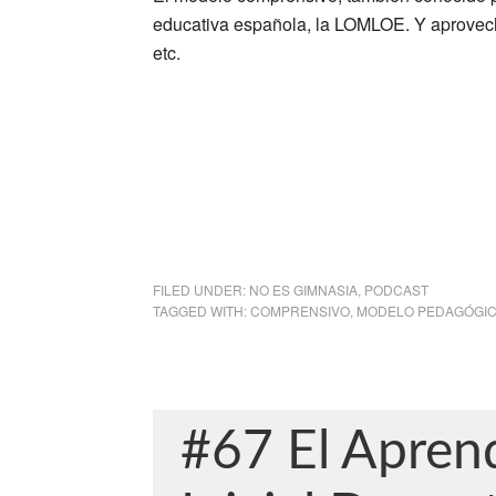
educativa española, la LOMLOE. Y aprovechá
etc.
FILED UNDER:
NO ES GIMNASIA
,
PODCAST
TAGGED WITH:
COMPRENSIVO
,
MODELO PEDAGÓGI
#67 El Apren