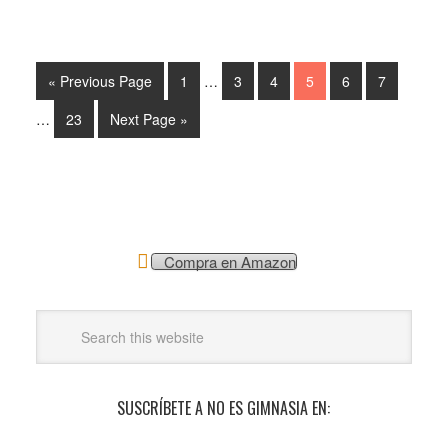
« Previous Page
1
…
3
4
5
6
7
…
23
Next Page »
Compra en Amazon
SUSCRÍBETE A NO ES GIMNASIA EN: