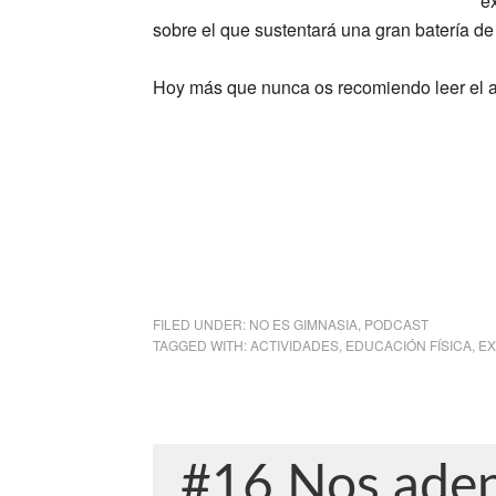
e
sobre el que sustentará una gran batería de
Hoy más que nunca os recomiendo leer el art
FILED UNDER:
NO ES GIMNASIA
,
PODCAST
TAGGED WITH:
ACTIVIDADES
,
EDUCACIÓN FÍSICA
,
EX
#16 Nos aden