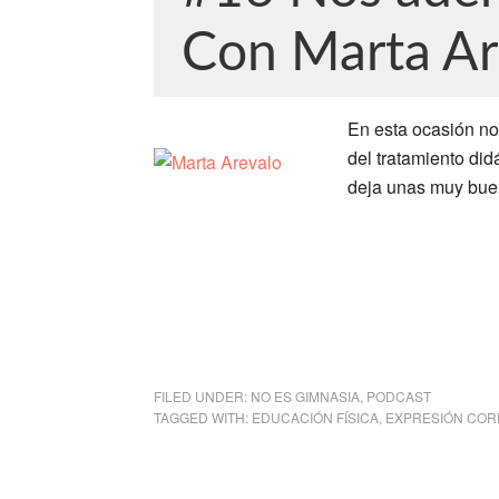
Con Marta Ar
En esta ocasión no
del tratamiento di
deja unas muy buen
FILED UNDER:
NO ES GIMNASIA
,
PODCAST
TAGGED WITH:
EDUCACIÓN FÍSICA
,
EXPRESIÓN COR