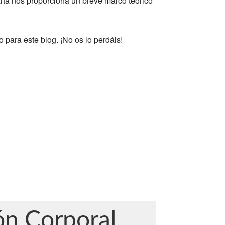
rta nos proporciona un breve marco teórico
 para este blog. ¡No os lo perdáis!
ón Corporal