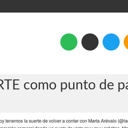
TE como punto de pa
oy tenemos la suerte de volver a contar con Marta Arévalo (@l