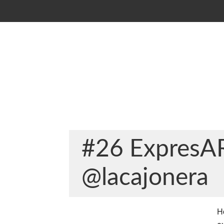
#26 ExpresAR
@lacajonera
H