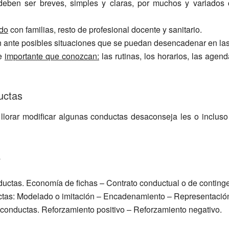
eben ser breves, simples y claras, por muchos y variados c
ado
con familias, resto de profesional docente y sanitario.
n ante posibles situaciones que se puedan desencadenar en las
te
importante que conozcan:
las rutinas, los horarios, las age
uctas
lorar modificar algunas conductas desaconseja les o incluso 
a
ductas. Economía de fichas – Contrato conductual o de conting
tas: Modelado o imitación – Encadenamiento – Representación
 conductas. Reforzamiento positivo – Reforzamiento negativo.