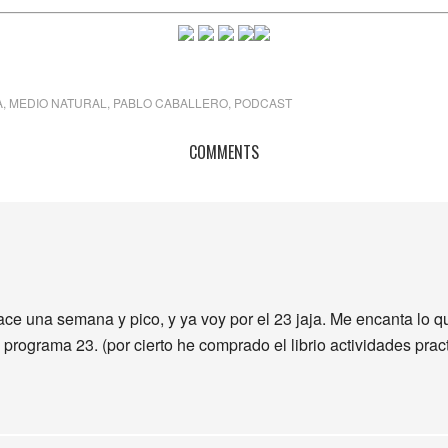
A
,
MEDIO NATURAL
,
PABLO CABALLERO
,
PODCAST
COMMENTS
e una semana y pico, y ya voy por el 23 jaja. Me encanta lo q
programa 23. (por cierto he comprado el librio actividades pract