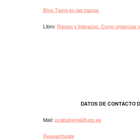
Blog Tierra en las manos
Libro:
Riesgo y liderazgo. Como organizar y 
DATOS DE CONTACTO 
Mail:
pcaballero4@upo.es
Researchgate