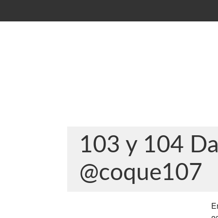
103 y 104 Da
@coque107
E