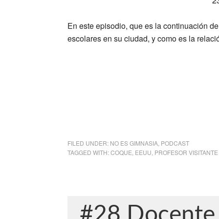
2
En este episodio, que es la continuación 
escolares en su ciudad, y como es la relac
FILED UNDER:
NO ES GIMNASIA
,
PODCAST
TAGGED WITH:
COQUE
,
EEUU
,
PROFESOR VISITANTE
#28 Docente 