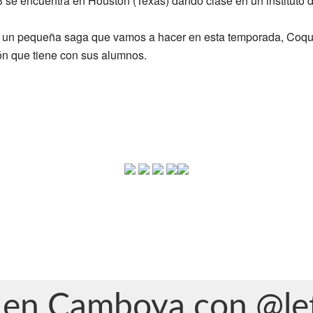
3 se encuentra en Houston (Texas) dando clase en un instituto 
de un pequeña saga que vamos a hacer en esta temporada, Coqu
ión que tiene con sus alumnos.
en Camboya con @let