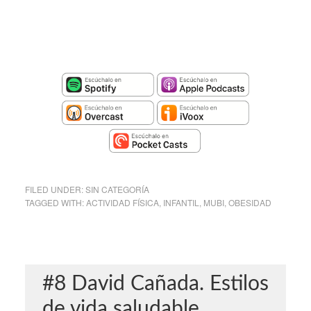
FILED UNDER:
SIN CATEGORÍA
TAGGED WITH:
ACTIVIDAD FÍSICA
,
INFANTIL
,
MUBI
,
OBESIDAD
#8 David Cañada. Estilos
de vida saludable