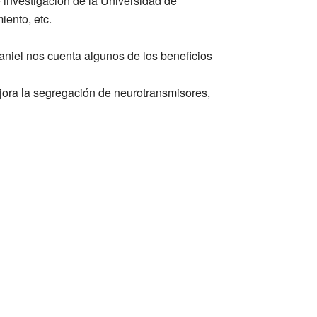
 investigación de la Universidad de
iento, etc.
 Daniel nos cuenta algunos de los beneficios
jora la segregación de neurotransmisores,