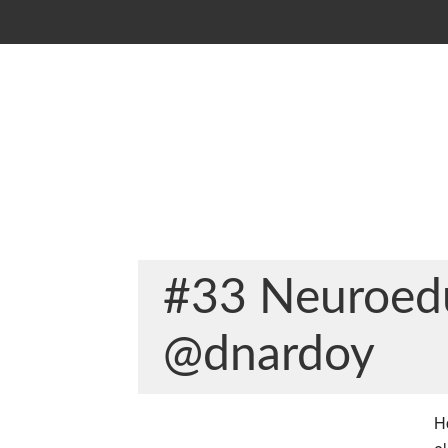
#33 Neuroeduc
@dnardoy
H