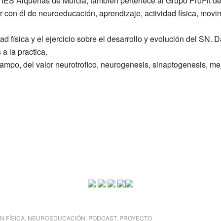
l IES Alquerías de Murcia, también pertenece al Grupo ProFit de
con él de neuroeducación, aprendizaje, actividad física, movim
ad física y el ejercicio sobre el desarrollo y evolución del SN.
a la practica.
ampo, del valor neurotrofico, neurogenesis, sinaptogenesis, me
N FÍSICA
,
NEUROEDUCACIÓN
,
PODCAST
,
PROYECTO