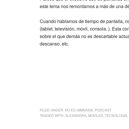
este tema nos remontamos a más de una déc
Cuando hablamos de tiempo de pantalla, nos
(tablet, televisión, móvil, consola..). Esta
sobre el que demás no es descartable actua
descanso, etc.
FILED UNDER:
NO ES GIMNASIA
,
PODCAST
TAGGED WITH:
ALEXANDRA
,
MOVILES
,
TECNOLOGÍA
,