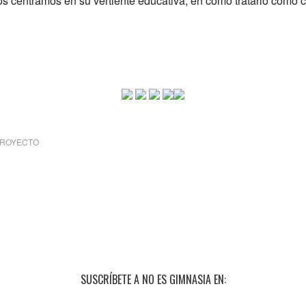
os centramos en su vertiente educativa, en cómo tratarlo como 
ROYECTO
SUSCRÍBETE A NO ES GIMNASIA EN: