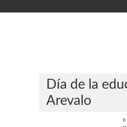
Día de la educ
Arevalo
II