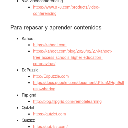
8×8 videoconferencing
https://www.8×8.com/products/video-
conferencing
Para repasar y aprender contenidos
Kahoot
https://kahoot.com
https://kahoot.com/blog/2020/02/27/kahoot-
free-access-schools-higher-education-
coronavirus/
EdPuzzle
http://Edpuzzle.com
https://docs.google.com/document/d/1daMHqn9stN
usp=sharing
Flip grid
http://blog.flipgrid.com/remotelearning
Quizlet
https://quizlet.com
Quizizz
https://quizizz.com/