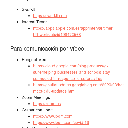
Sworkit
https://sworkit.com
Interval Timer
https://apps.apple.com/es/app/interval-timer-
hiit-workouts/id406473568
Para comunicación por vídeo
Hangout Meet
https://cloud.google.com/blog/products/g-
suite/helping-businesses-and-schools-stay-
connected-in-response-to-coronavirus
https://gsuiteupdates.googleblog.com/2020/03/hang
meet-edu-updates.html
Zoom Meetings
https://zoom.us
Grabar con Loom
https://www.loom.com
https://www.loom.com/covid-19