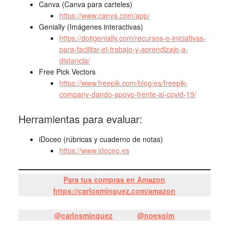
Canva (Canva para carteles)
https://www.canva.com/app/
Genially (Imágenes interactivas)
https://doitgenially.com/recursos-e-iniciativas-
para-facilitar-el-trabajo-y-aprendizaje-a-
distancia/
Free Pick Vectors
https://www.freepik.com/blog/es/freepik-
company-dando-apoyo-frente-al-covid-19/
Herramientas para evaluar:
iDoceo (rúbricas y cuaderno de notas)
https://www.idoceo.es
Para tus compras en Amazon
https://carlosminguez.com/amazon
@carlosminguez
@noesgim