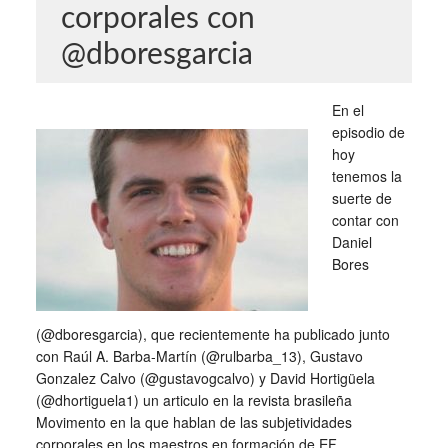
corporales con
@dboresgarcia
En el
episodio de
hoy
tenemos la
suerte de
contar con
Daniel
Bores
(@dboresgarcia), que recientemente ha publicado junto
con Raúl A. Barba-Martín (@rulbarba_13), Gustavo
Gonzalez Calvo (@gustavogcalvo) y David Hortigüela
(@dhortiguela1) un articulo en la revista brasileña
Movimento en la que hablan de las subjetividades
corporales en los maestros en formación de EF.