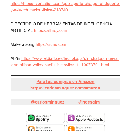
https://theconversation.com/que-aporta-chatgpt-al-deporte-
y-a-la-educacion-fisica-218740
DIRECTORIO DE HERRAMIENTAS DE INTELIGENCIA
ARTIFICIAL
https://aifindy.com
Make a song
https://suno.com
AIPin
https://www.eldiario.es/tecnologia/pin-chatgpt-nueva-
idea-silicon-valley-sustituir-moviles_1_10673701.html
Para tus compras en Amazon
https://carlosminguez.com/amazon
@carlosminguez
@noesgim