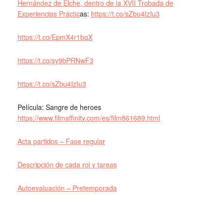
Hernández de Elche, dentro de la XVII Trobada de
Experiencias Práctic
as:
https://t.co/sZbu4IzIu3
https://t.co/EpmX4r1bqX
https://t.co/sy9bPRNwF3
https://t.co/sZbu4IzIu3
Película: Sangre de heroes
https://www.filmaffinity.com/es/film861689.html
Acta partidos – Fase regular
Descripción de cada rol y tareas
Autoevaluación – Pretemporada