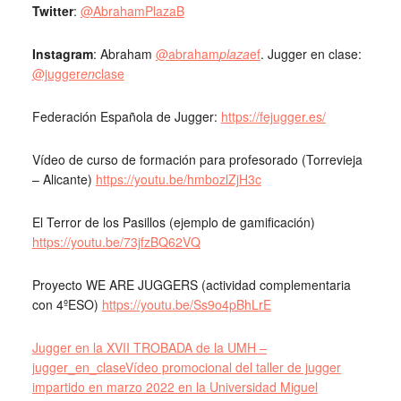
Twitter
:
@AbrahamPlazaB
Instagram
: Abraham
@abraham
plaza
ef
. Jugger en clase:
@jugger
en
clase
Federación Española de Jugger:
https://fejugger.es/
Vídeo de curso de formación para profesorado (Torrevieja
– Alicante)
https://youtu.be/hmbozlZjH3c
El Terror de los Pasillos (ejemplo de gamificación)
https://youtu.be/73jfzBQ62VQ
Proyecto WE ARE JUGGERS (actividad complementaria
con 4ºESO)
https://youtu.be/Ss9o4pBhLrE
Jugger en la XVII TROBADA de la UMH –
jugger_en_claseVídeo promocional del taller de jugger
impartido en marzo 2022 en la Universidad Miguel